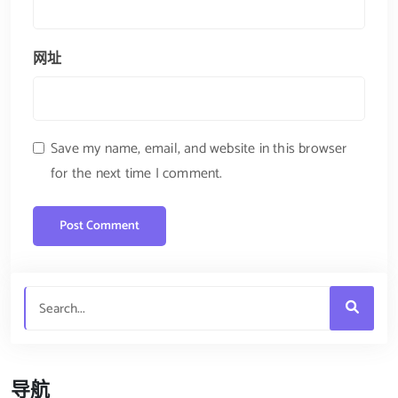
网址
Save my name, email, and website in this browser
for the next time I comment.
导航