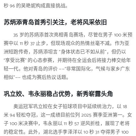
秒 96 的吴艳妮构成直接挑战。
苏炳添青岛首秀引关注，老将风采依旧
35 岁的苏炳添首次亮相青岛赛场，尽管在男子 100 米预
赛中以 11 秒 37 止步，但现场观众的热情丝毫不减。作为亚
洲短跑传奇，苏炳添坦言 “身体状态已不如从前”，但仍以
“享受比赛” 的心态参赛，并期待在全运会后将接力棒交给年
轻一代。他对青岛的评价 ——“非常国际化，气候与家乡广东
相似”—— 也成为赛后热议话题。
巩立姣、韦永丽稳占优势，新秀崭露头角
奥运冠军巩立姣在女子铅球项目中延续统治力，以 18
米 94 轻松夺冠，这一成绩目前位列 2025 赛季亚洲第一。女
子 100 米决赛中，韦永丽以 11 秒 57 逆风折桂，展现了老将
的稳定性。此外，湖北选手李泽洋以 10 秒 31 夺得男子 100