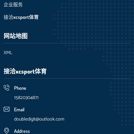
企业服务
接洽
xcsport体育
网站地图
XML
接洽
xcsport体育
Phone
15820304871
Email
doubledigit@outlook.com
Address