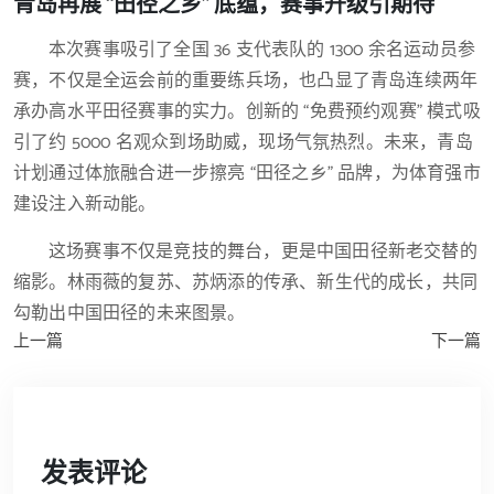
青岛再展 “田径之乡” 底蕴，赛事升级引期待
本次赛事吸引了全国 36 支代表队的 1300 余名运动员参
赛，不仅是全运会前的重要练兵场，也凸显了青岛连续两年
承办高水平田径赛事的实力。创新的 “免费预约观赛” 模式吸
引了约 5000 名观众到场助威，现场气氛热烈。未来，青岛
计划通过体旅融合进一步擦亮 “田径之乡” 品牌，为体育强市
建设注入新动能。
这场赛事不仅是竞技的舞台，更是中国田径新老交替的
缩影。林雨薇的复苏、苏炳添的传承、新生代的成长，共同
勾勒出中国田径的未来图景。
上一篇
下一篇
发表评论